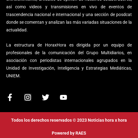
así como videos y transmisiones en vivo de eventos de
trascendencia nacional e internacional y una sección de posdcat
donde se comentan y analizan las más variadas situaciones de la
actualidad.
La estructura de HoraxHora es dirigida por un equipo de
profesionales de la comunicación del Grupo Multidiarios, en
asociación con periodistas internacionales agrupados en la
Unidad de Investigación, Inteligencia y Estrategias Mediáticas,
UNIEM.
F
I
T
Y
a
n
w
o
c
s
i
u
e
t
t
t
Todos los derechos reservados © 2023 Noticias hora x hora
b
a
t
u
o
g
e
b
Powered by
RAES