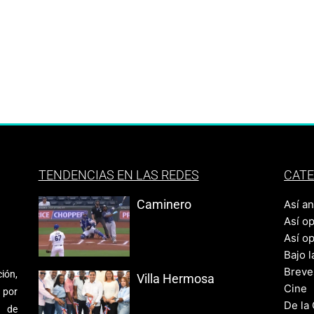
TENDENCIAS EN LAS REDES
CATE
Caminero
Así a
Así o
Así o
Bajo l
Breve
ión,
Villa Hermosa
Cine
 por
De la
s de