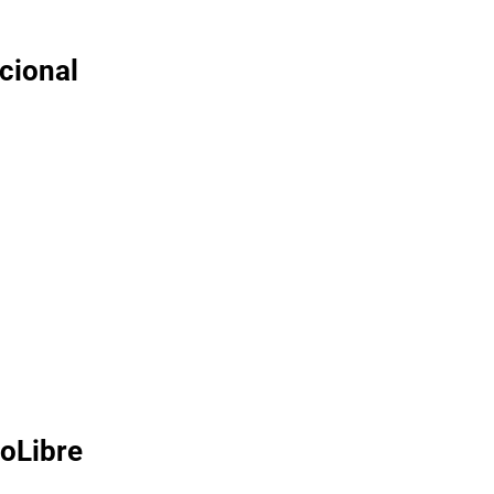
cional
ioLibre