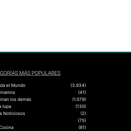
GORÍAS MÁS POPULARES
nda el Mundo
(3.934)
pinamos
(41)
pinan los demás
(1.079)
a lupa
(130)
s Noticiosos
(2)
(75)
 Cocina
(81)