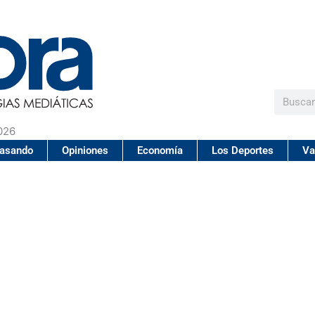
Buscar
026
pasando
Opiniones
Economía
Los Deportes
Va