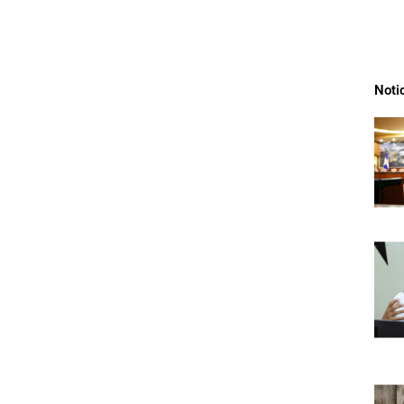
Noti
n