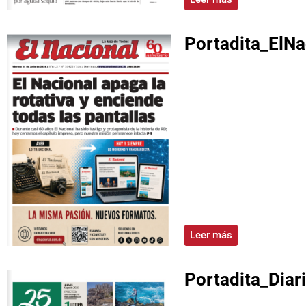
Portadita_ElNa
Leer más
Portadita_Diar