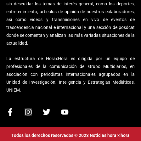
sin descuidar los temas de interés general, como los deportes,
entretenimiento, artículos de opinión de nuestros colaboradores,
así como videos y transmisiones en vivo de eventos de
trascendencia nacional e internacional y una sección de posdcat
donde se comentan y analizan las más variadas situaciones de la
actualidad.
La estructura de HoraxHora es dirigida por un equipo de
profesionales de la comunicación del Grupo Multidiarios, en
asociación con periodistas internacionales agrupados en la
Unidad de Investigación, Inteligencia y Estrategias Mediáticas,
UNIEM.
F
I
T
Y
a
n
w
o
c
s
i
u
e
t
t
t
Todos los derechos reservados © 2023 Noticias hora x hora