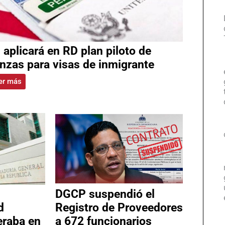
 aplicará en RD plan piloto de
anzas para visas de inmigrante
er más
DGCP suspendió el
d
Registro de Proveedores
eraba en
a 672 funcionarios