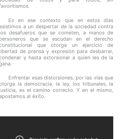
favoritismos.
Es en ese contexto que en estos días
asistimos a un despertar de la sociedad contra
los desafueros que se cometen, a manos de
personeros que se escudan en el derecho
constitucional que otorga un ejercicio de
libertad de prensa y expresión para desbarrar,
condenar y hasta extorsionar a quien les de la
gana.
Enfrentar esas distorsiones, por las vías que
otorga la democracia, la ley, los tribunales, la
justicia, es el camino correcto. Y en el mismo,
apostamos al éxito.