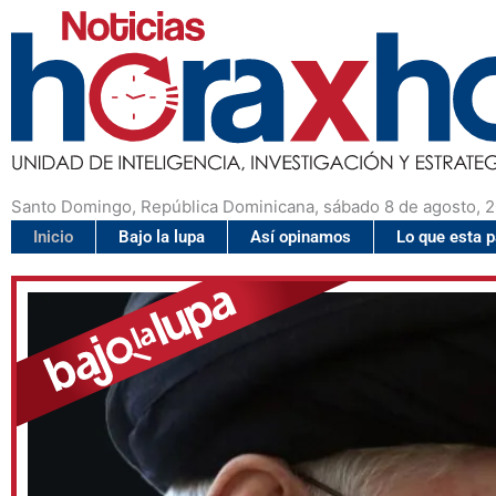
Santo Domingo, República Dominicana, sábado 8 de agosto, 
Inicio
Bajo la lupa
Así opinamos
Lo que esta 