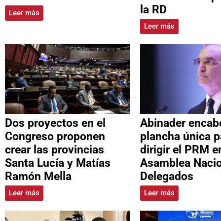
la RD
Leer más
Leer más
Dos proyectos en el
Abinader encab
Congreso proponen
plancha única p
crear las provincias
dirigir el PRM e
Santa Lucía y Matías
Asamblea Nacio
Ramón Mella
Delegados
Leer más
Leer más