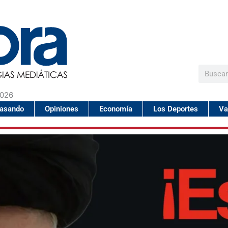
Buscar
2026
pasando
Opiniones
Economía
Los Deportes
Va