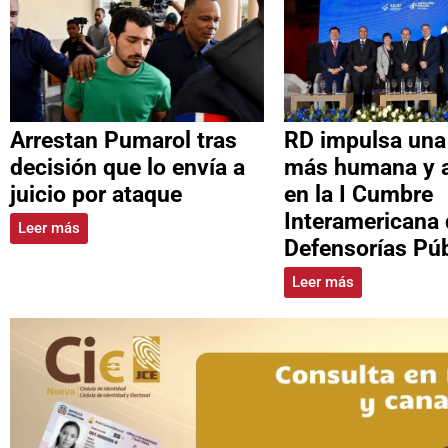
Arrestan Pumarol tras
RD impulsa una 
decisión que lo envía a
más humana y a
juicio por ataque
en la I Cumbre
Interamericana
Leer más
Defensorías Púb
Leer más