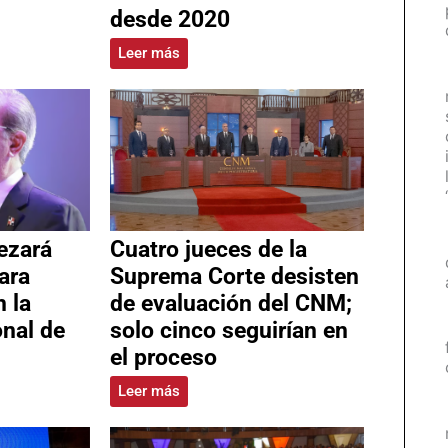
desde 2020
Leer más
ezará
Cuatro jueces de la
ara
Suprema Corte desisten
n la
de evaluación del CNM;
nal de
solo cinco seguirían en
el proceso
Leer más