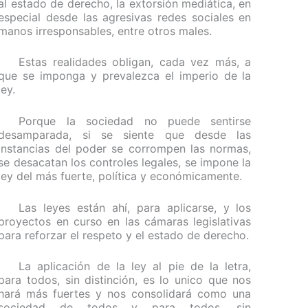
al estado de derecho, la extorsión mediática, en
especial desde las agresivas redes sociales en
manos irresponsables, entre otros males.
Estas realidades obligan, cada vez más, a
que se imponga y prevalezca el imperio de la
ley.
Porque la sociedad no puede sentirse
desamparada, si se siente que desde las
instancias del poder se corrompen las normas,
se desacatan los controles legales, se impone la
ley del más fuerte, política y económicamente.
Las leyes están ahí, para aplicarse, y los
proyectos en curso en las cámaras legislativas
para reforzar el respeto y el estado de derecho.
La aplicación de la ley al pie de la letra,
para todos, sin distinción, es lo unico que nos
hará más fuertes y nos consolidará como una
sociedad de todos y para todos, sin