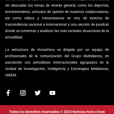
sin descuidar los temas de interés general, como los deportes,
entretenimiento, artículos de opinión de nuestros colaboradores,
así como videos y transmisiones en vivo de eventos de
trascendencia nacional e internacional y una sección de posdcat
donde se comentan y analizan las más variadas situaciones de la
actualidad.
La estructura de HoraxHora es dirigida por un equipo de
profesionales de la comunicación del Grupo Multidiarios, en
asociación con periodistas internacionales agrupados en la
Unidad de Investigación, Inteligencia y Estrategias Mediáticas,
UNIEM.
F
I
T
Y
a
n
w
o
c
s
i
u
e
t
t
t
Todos los derechos reservados © 2023 Noticias hora x hora