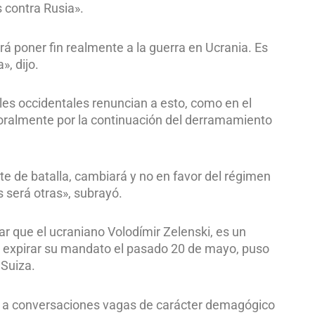
s contra Rusia».
á poner fin realmente a la guerra en Ucrania. Es
», dijo.
ales occidentales renuncian a esto, como en el
 moralmente por la continuación del derramamiento
nte de batalla, cambiará y no en favor del régimen
s será otras», subrayó.
ar que el ucraniano Volodímir Zelenski, es un
as expirar su mandato el pasado 20 de mayo, puso
 Suiza.
á a conversaciones vagas de carácter demagógico