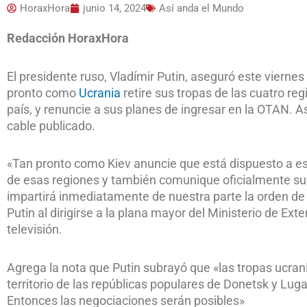
HoraxHora
junio 14, 2024
Así anda el Mundo
Redacción HoraxHora
El presidente ruso, Vladímir Putin, aseguró este vierne
pronto como
Ucrania
retire sus tropas de las cuatro re
país, y renuncie a sus planes de ingresar en la OTAN. A
cable publicado.
«Tan pronto como Kiev anuncie que está dispuesto a esta
de esas regiones y también comunique oficialmente su r
impartirá inmediatamente de nuestra parte la orden de 
Putin al dirigirse a la plana mayor del Ministerio de Exte
televisión.
Agrega la nota que Putin subrayó que «las tropas ucra
territorio de las repúblicas populares de Donetsk y Lug
Entonces las negociaciones serán posibles»