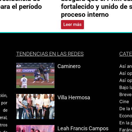
ara el período
fortalecido y unido de 
proceso interno
Leer más
TENDENCIAS EN LAS REDES
CATE
Caminero
Así a
Así o
Así o
Bajo l
Breve
ión,
Villa Hermosa
Cine
 por
De la
s de
Econo
ral,
En la 
tros
Leah Francis Campos
Farán