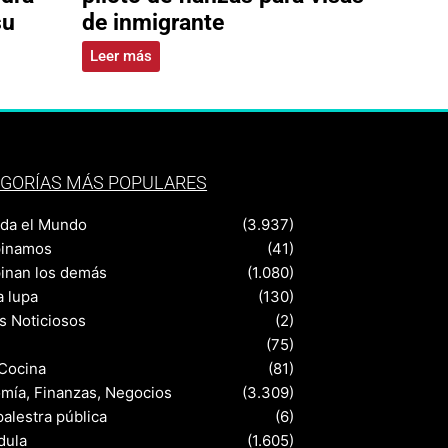
su
de inmigrante
Leer más
GORÍAS MÁS POPULARES
nda el Mundo
(3.937)
pinamos
(41)
pinan los demás
(1.080)
a lupa
(130)
s Noticiosos
(2)
(75)
 Cocina
(81)
mía, Finanzas, Negocios
(3.309)
palestra pública
(6)
dula
(1.605)