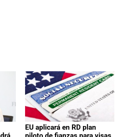
EU aplicará en RD plan
ldrá
piloto de fianzas para visas