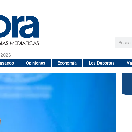
Buscar
 2026
pasando
Opiniones
Economía
Los Deportes
Va