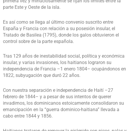
primera vez y minuciosamente se fijan los límites entre la
parte Este y Oeste de la isla.
Es así como se llega al último convenio suscrito entre
España y Francia con relación a su posesión insular, el
Tratado de Basilea (1795), donde los galos obtuvieron el
control sobre de la parte española.
Tras 129 años de inestabilidad social, política y económica
insular, y varias invasiones, los haitianos lograron su
independencia de Francia –1 enero 1804– ocupándonos en
1822, subyugación que duró 22 años.
Con nuestra separación e independencia de Haití –27
febrero de 1844– y a pesar de sus intentos de querer
invadirnos, los dominicanos estoicamente consolidaron su
emancipación en la “guerra dominico-haitiana” llevada a
cabo entre 1844 y 1856.
Haitianos trataron de remover la pirámide con picos, palas y