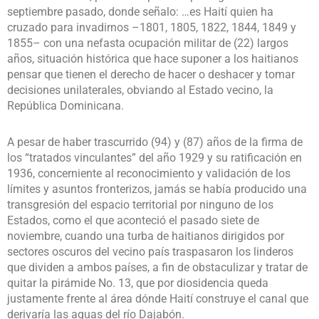
septiembre pasado, donde señalo: …es Haití quien ha
cruzado para invadirnos –1801, 1805, 1822, 1844, 1849 y
1855– con una nefasta ocupación militar de (22) largos
años, situación histórica que hace suponer a los haitianos
pensar que tienen el derecho de hacer o deshacer y tomar
decisiones unilaterales, obviando al Estado vecino, la
República Dominicana.
A pesar de haber trascurrido (94) y (87) años de la firma de
los “tratados vinculantes” del año 1929 y su ratificación en
1936, concerniente al reconocimiento y validación de los
límites y asuntos fronterizos, jamás se había producido una
transgresión del espacio territorial por ninguno de los
Estados, como el que aconteció el pasado siete de
noviembre, cuando una turba de haitianos dirigidos por
sectores oscuros del vecino país traspasaron los linderos
que dividen a ambos países, a fin de obstaculizar y tratar de
quitar la pirámide No. 13, que por diosidencia queda
justamente frente al área dónde Haití construye el canal que
derivaría las aguas del río Dajabón.