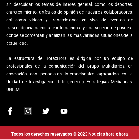
sin descuidar los temas de interés general, como los deportes,
entretenimiento, artículos de opinión de nuestros colaboradores,
así como videos y transmisiones en vivo de eventos de
trascendencia nacional e internacional y una sección de posdcat
donde se comentan y analizan las más variadas situaciones de la
actualidad.
La estructura de HoraxHora es dirigida por un equipo de
profesionales de la comunicación del Grupo Multidiarios, en
asociación con periodistas internacionales agrupados en la
Unidad de Investigación, Inteligencia y Estrategias Mediáticas,
UNIEM.
F
I
T
Y
a
n
w
o
c
s
i
u
e
t
t
t
Todos los derechos reservados © 2023 Noticias hora x hora