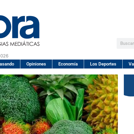
Buscar
2026
pasando
Opiniones
Economía
Los Deportes
Va