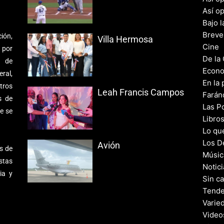
Así o
Bajo l
Breve
ión,
Villa Hermosa
Cine
 por
De la
s de
Econo
ral,
En la 
tros
Leah Francis Campos
Farán
s de
Las Po
e se
Libro
Lo qu
Los D
Avión
s de
Músic
stas
Notic
ia y
Sin c
Tende
Varie
Video