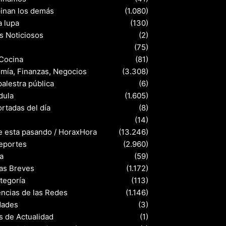
pinan los demás
(1.080)
a lupa
(130)
s Noticiosos
(2)
(75)
 Cocina
(81)
mía, Finanzas, Negocios
(3.308)
palestra pública
(6)
dula
(1.605)
rtadas del día
(8)
s
(14)
e esta pasando / HoraxHora
(13.246)
eportes
(2.960)
a
(59)
ias Breves
(1.172)
ategoría
(113)
ncias de las Redes
(1.146)
dades
(3)
s de Actualidad
(1)