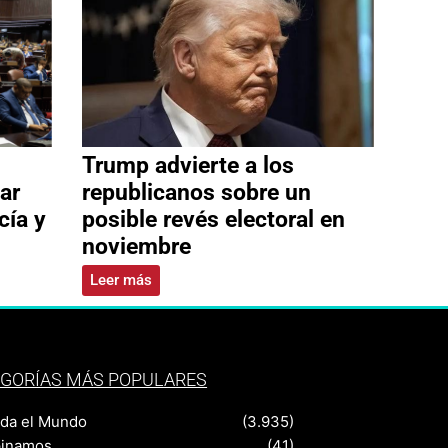
Trump advierte a los
ar
republicanos sobre un
cía y
posible revés electoral en
noviembre
Leer más
GORÍAS MÁS POPULARES
nda el Mundo
(3.935)
pinamos
(41)