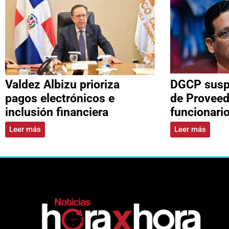
Valdez Albizu prioriza
DGCP suspe
pagos electrónicos e
de Proveed
inclusión financiera
funcionari
Leer más
Leer más