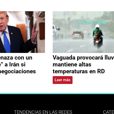
naza con un
Vaguada provocará lluv
” a Irán si
mantiene altas
negociaciones
temperaturas en RD
Leer más
TENDENCIAS EN LAS REDES
CATE