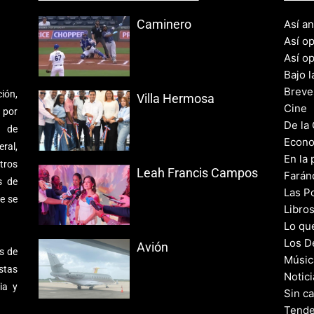
Caminero
Así a
Así o
Así o
Bajo l
Breve
ión,
Villa Hermosa
Cine
 por
De la
s de
Econo
ral,
En la 
tros
Leah Francis Campos
Farán
s de
Las Po
e se
Libro
Lo qu
Los D
Avión
s de
Músic
stas
Notic
ia y
Sin c
Tende