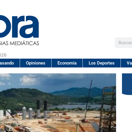
Buscar
026
pasando
Opiniones
Economía
Los Deportes
Va