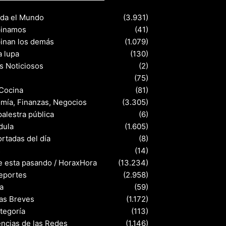
nda el Mundo
(3.931)
pinamos
(41)
pinan los demás
(1.079)
a lupa
(130)
s Noticiosos
(2)
(75)
 Cocina
(81)
mía, Finanzas, Negocios
(3.305)
palestra pública
(6)
dula
(1.605)
rtadas del día
(8)
s
(14)
e esta pasando / HoraxHora
(13.234)
eportes
(2.958)
a
(59)
ias Breves
(1.172)
ategoría
(113)
ncias de las Redes
(1.146)