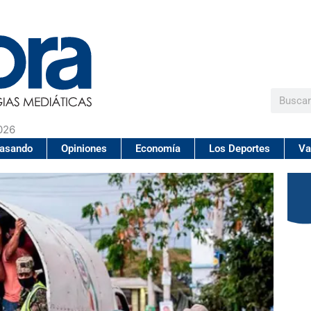
Buscar
026
pasando
Opiniones
Economía
Los Deportes
Va