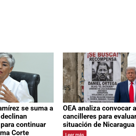
amírez se suma a
OEA analiza convocar 
 declinan
cancilleres para evalua
 para continuar
situación de Nicaragua
ema Corte
Leer más