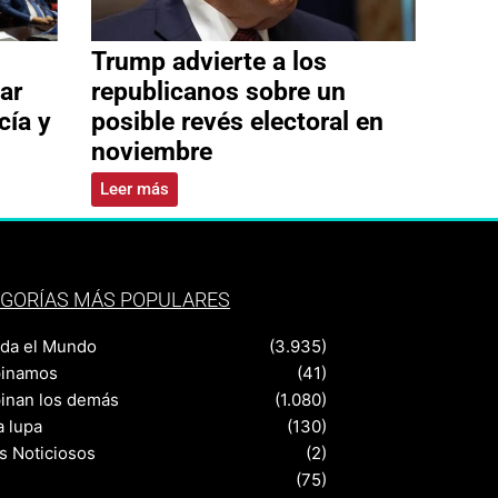
Trump advierte a los
ar
republicanos sobre un
cía y
posible revés electoral en
noviembre
Leer más
GORÍAS MÁS POPULARES
nda el Mundo
(3.935)
pinamos
(41)
pinan los demás
(1.080)
a lupa
(130)
s Noticiosos
(2)
(75)