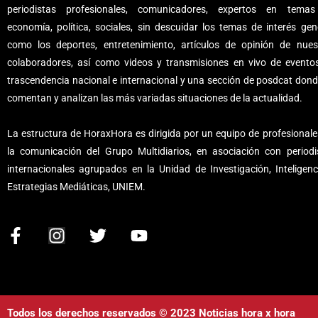
periodistas profesionales, comunicadores, expertos en tema
economía, política, sociales, sin descuidar los temas de interés gene
como los deportes, entretenimiento, artículos de opinión de nues
colaboradores, así como videos y transmisiones en vivo de evento
trascendencia nacional e internacional y una sección de posdcat dond
comentan y analizan las más variadas situaciones de la actualidad.
La estructura de HoraxHora es dirigida por un equipo de profesionale
la comunicación del Grupo Multidiarios, en asociación con periodi
internacionales agrupados en la Unidad de Investigación, Inteligenc
Estrategias Mediáticas, UNIEM.
F
I
T
Y
a
n
w
o
c
s
i
u
e
t
t
t
b
a
t
u
Todos los derechos reservados © 2023 Noticias hora x hora