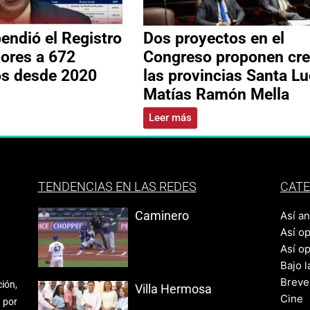
ndió el Registro
Dos proyectos en el
ores a 672
Congreso proponen cre
os desde 2020
las provincias Santa Lu
Matías Ramón Mella
Leer más
TENDENCIAS EN LAS REDES
CATE
Caminero
Así a
Así o
Así o
Bajo l
Breve
ión,
Villa Hermosa
Cine
 por