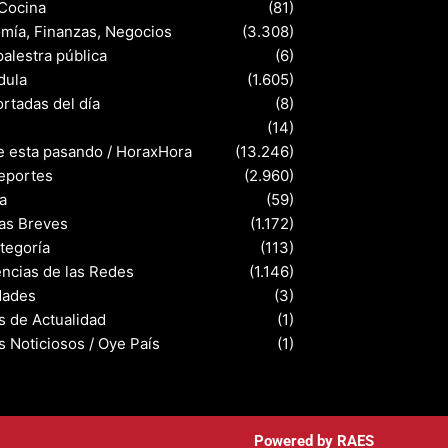
 Cocina
(81)
mía, Finanzas, Negocios
(3.308)
palestra pública
(6)
dula
(1.605)
rtadas del día
(8)
s
(14)
e esta pasando / HoraxHora
(13.246)
eportes
(2.960)
a
(59)
ias Breves
(1.172)
ategoría
(113)
ncias de las Redes
(1.146)
dades
(3)
s de Actualidad
(1)
s Noticiosos / Oye País
(1)
Powered by
RAES