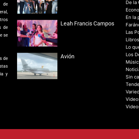
De la
s de
Econo
ral,
En la 
tros
Leah Francis Campos
Farán
s de
Las Po
e se
Libro
Lo qu
Los D
Avión
s de
Músic
stas
Notic
ia y
Sin c
Tende
Varie
Video
Video