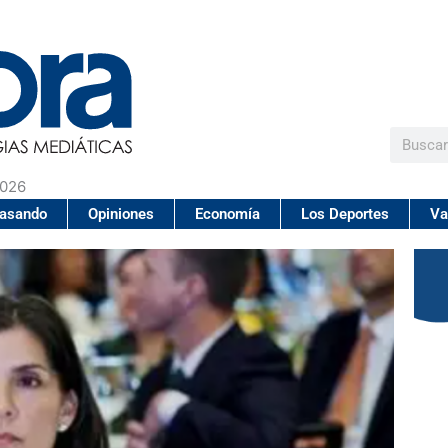
Buscar
2026
pasando
Opiniones
Economía
Los Deportes
Va