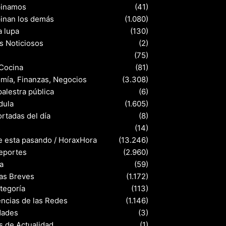
pinamos
(41)
pinan los demás
(1.080)
a lupa
(130)
s Noticiosos
(2)
(75)
 Cocina
(81)
mía, Finanzas, Negocios
(3.308)
palestra pública
(6)
dula
(1.605)
rtadas del día
(8)
s
(14)
e esta pasando / HoraxHora
(13.246)
eportes
(2.960)
a
(59)
ias Breves
(1.172)
ategoría
(113)
ncias de las Redes
(1.146)
dades
(3)
s de Actualidad
(1)