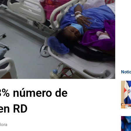
Noti
3% número de
 en RD
Hora