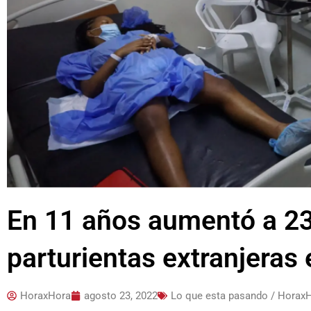
En 11 años aumentó a 2
parturientas extranjeras
HoraxHora
agosto 23, 2022
Lo que esta pasando / Horax