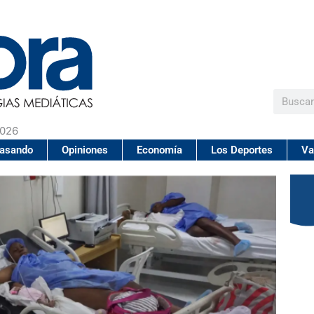
Buscar
2026
pasando
Opiniones
Economía
Los Deportes
Va