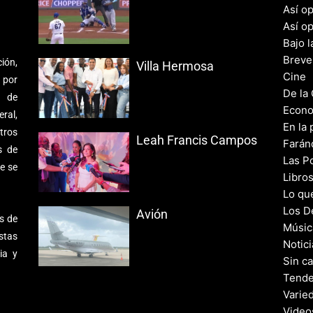
Así o
Así o
Bajo l
Breve
ión,
Villa Hermosa
Cine
 por
De la
s de
Econo
ral,
En la 
tros
Leah Francis Campos
Farán
s de
Las Po
e se
Libro
Lo qu
Los D
Avión
s de
Músic
stas
Notic
ia y
Sin c
Tende
Varie
Video