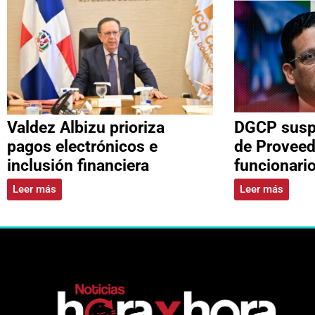
Valdez Albizu prioriza
DGCP suspe
pagos electrónicos e
de Proveed
inclusión financiera
funcionari
Leer más
Leer más