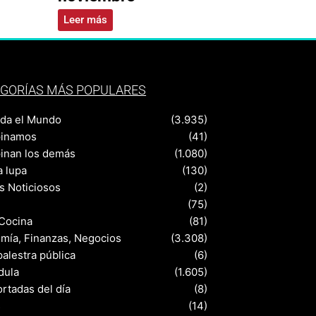
Leer más
GORÍAS MÁS POPULARES
nda el Mundo
(3.935)
pinamos
(41)
pinan los demás
(1.080)
a lupa
(130)
s Noticiosos
(2)
(75)
 Cocina
(81)
mía, Finanzas, Negocios
(3.308)
palestra pública
(6)
dula
(1.605)
rtadas del día
(8)
s
(14)