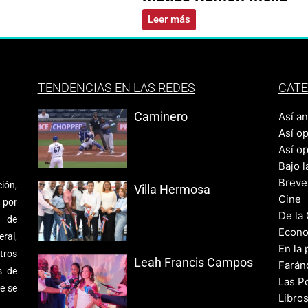
Leer más
TENDENCIAS EN LAS REDES
CATE
Caminero
Así a
Así o
Así o
Bajo l
Breve
ión,
Villa Hermosa
Cine
 por
De la
s de
Econo
ral,
En la 
tros
Leah Francis Campos
Farán
s de
Las Po
e se
Libro