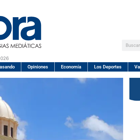
Buscar
2026
pasando
Opiniones
Economía
Los Deportes
Va