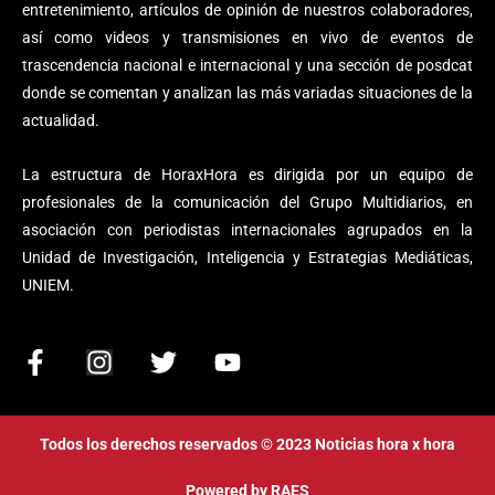
entretenimiento, artículos de opinión de nuestros colaboradores,
así como videos y transmisiones en vivo de eventos de
trascendencia nacional e internacional y una sección de posdcat
donde se comentan y analizan las más variadas situaciones de la
actualidad.
La estructura de HoraxHora es dirigida por un equipo de
profesionales de la comunicación del Grupo Multidiarios, en
asociación con periodistas internacionales agrupados en la
Unidad de Investigación, Inteligencia y Estrategias Mediáticas,
UNIEM.
F
I
T
Y
a
n
w
o
c
s
i
u
e
t
t
t
Todos los derechos reservados © 2023 Noticias hora x hora
b
a
t
u
o
g
e
b
Powered by
RAES