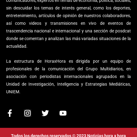
comunicadores, expertos en temas de economía, política, sociales,
sin descuidar los temas de interés general, como los deportes,
entretenimiento, artículos de opinión de nuestros colaboradores,
así como videos y transmisiones en vivo de eventos de
trascendencia nacional e internacional y una sección de posdcat
donde se comentan y analizan las más variadas situaciones de la
actualidad.
La estructura de HoraxHora es dirigida por un equipo de
profesionales de la comunicación del Grupo Multidiarios, en
asociación con periodistas internacionales agrupados en la
Unidad de Investigación, Inteligencia y Estrategias Mediáticas,
UNIEM.
F
I
T
Y
a
n
w
o
c
s
i
u
e
t
t
t
Todos los derechos reservados © 2023 Noticias hora x hora