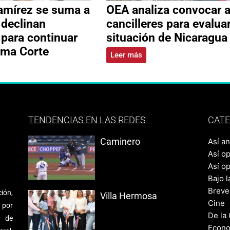
amírez se suma a
OEA analiza convocar 
 declinan
cancilleres para evalua
 para continuar
situación de Nicaragua
ema Corte
Leer más
TENDENCIAS EN LAS REDES
CATE
Caminero
Así a
Así o
Así o
Bajo l
Breve
ión,
Villa Hermosa
Cine
 por
De la
s de
Econo