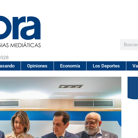
Buscar
2026
pasando
Opiniones
Economía
Los Deportes
Va