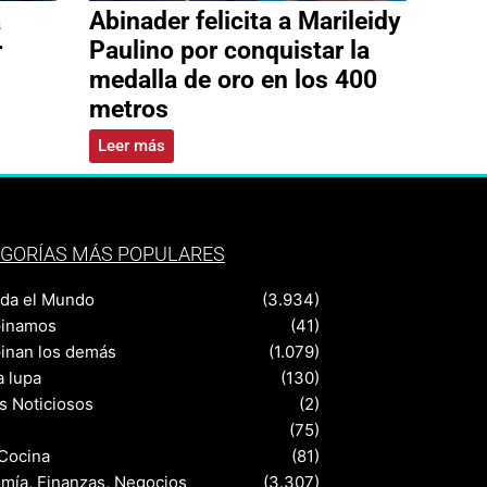
a
Abinader felicita a Marileidy
r
Paulino por conquistar la
medalla de oro en los 400
metros
Leer más
GORÍAS MÁS POPULARES
nda el Mundo
(3.934)
pinamos
(41)
pinan los demás
(1.079)
a lupa
(130)
s Noticiosos
(2)
(75)
 Cocina
(81)
mía, Finanzas, Negocios
(3.307)