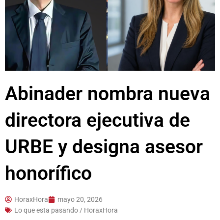
Abinader nombra nueva
directora ejecutiva de
URBE y designa asesor
honorífico
HoraxHora
mayo 20, 2026
Lo que esta pasando / HoraxHora