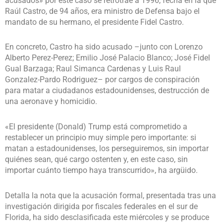
acusados» por este caso se retrotrae a 1996, fecha en la que
Raúl Castro, de 94 años, era ministro de Defensa bajo el
mandato de su hermano, el presidente Fidel Castro.
En concreto, Castro ha sido acusado –junto con Lorenzo
Alberto Perez-Perez; Emilio José Palacio Blanco; José Fidel
Gual Barzaga; Raul Simanca Cardenas y Luis Raul
Gonzalez-Pardo Rodriguez– por cargos de conspiración
para matar a ciudadanos estadounidenses, destrucción de
una aeronave y homicidio.
«El presidente (Donald) Trump está comprometido a
restablecer un principio muy simple pero importante: si
matan a estadounidenses, los perseguiremos, sin importar
quiénes sean, qué cargo ostenten y, en este caso, sin
importar cuánto tiempo haya transcurrido», ha argüido.
Detalla la nota que la acusación formal, presentada tras una
investigación dirigida por fiscales federales en el sur de
Florida, ha sido desclasificada este miércoles y se produce