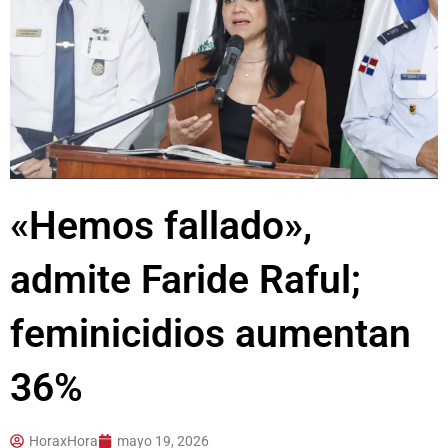
«Hemos fallado»,
admite Faride Raful;
feminicidios aumentan
36%
HoraxHora
mayo 19, 2026