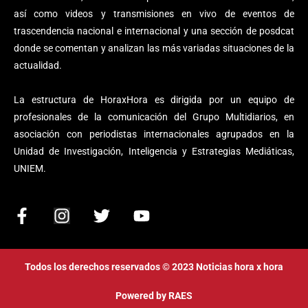
así como videos y transmisiones en vivo de eventos de
trascendencia nacional e internacional y una sección de posdcat
donde se comentan y analizan las más variadas situaciones de la
actualidad.
La estructura de HoraxHora es dirigida por un equipo de
profesionales de la comunicación del Grupo Multidiarios, en
asociación con periodistas internacionales agrupados en la
Unidad de Investigación, Inteligencia y Estrategias Mediáticas,
UNIEM.
F
I
T
Y
a
n
w
o
c
s
i
u
e
t
t
t
Todos los derechos reservados © 2023 Noticias hora x hora
b
a
t
u
o
g
e
b
Powered by
RAES