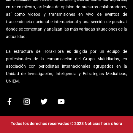
entretenimiento, artículos de opinión de nuestros colaboradores,
así como videos y transmisiones en vivo de eventos de
trascendencia nacional e internacional y una sección de posdcat
donde se comentan y analizan las más variadas situaciones de la
actualidad.
La estructura de HoraxHora es dirigida por un equipo de
profesionales de la comunicación del Grupo Multidiarios, en
asociación con periodistas internacionales agrupados en la
Unidad de Investigación, Inteligencia y Estrategias Mediáticas,
UNIEM.
F
I
T
Y
a
n
w
o
c
s
i
u
e
t
t
t
Todos los derechos reservados © 2023 Noticias hora x hora
b
a
t
u