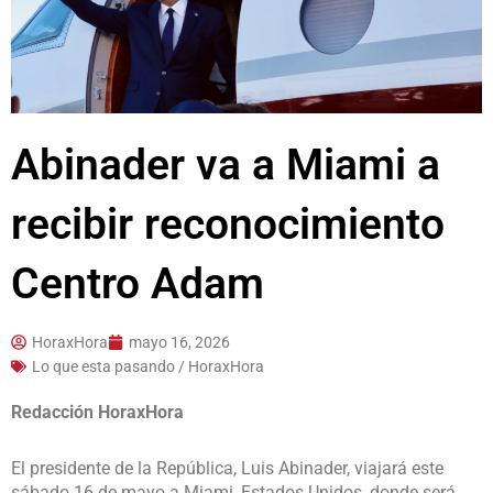
Abinader va a Miami a
recibir reconocimiento
Centro Adam
HoraxHora
mayo 16, 2026
Lo que esta pasando / HoraxHora
Redacción HoraxHora
El presidente de la República, Luis Abinader, viajará este
sábado 16 de mayo a Miami, Estados Unidos, donde será