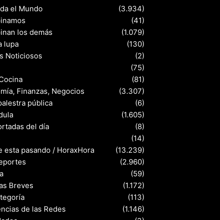
nda el Mundo
(3.934)
pinamos
(41)
pinan los demás
(1.079)
a lupa
(130)
s Noticiosos
(2)
(75)
 Cocina
(81)
mía, Finanzas, Negocios
(3.307)
palestra pública
(6)
dula
(1.605)
rtadas del día
(8)
s
(14)
e esta pasando / HoraxHora
(13.239)
eportes
(2.960)
a
(59)
ias Breves
(1.172)
ategoría
(113)
ncias de las Redes
(1.146)