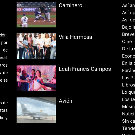
Caminero
Así a
Así o
Así o
Bajo l
Breve
ión,
Villa Hermosa
Cine
 por
De la
s de
Econo
ral,
En la 
tros
Leah Francis Campos
Farán
s de
Las Po
e se
Libro
Lo qu
Los D
Avión
s de
Músic
stas
Notic
ia y
Sin c
Tende