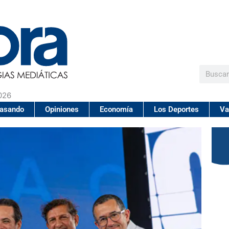
Buscar
026
pasando
Opiniones
Economía
Los Deportes
Va