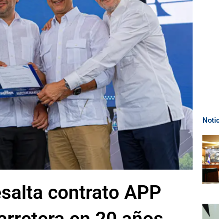
Noti
salta contrato APP
rretera en 20 años