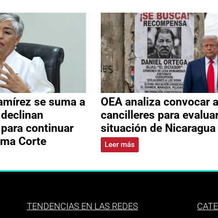
amírez se suma a
OEA analiza convocar 
 declinan
cancilleres para evalua
 para continuar
situación de Nicaragua
ema Corte
Leer más
TENDENCIAS EN LAS REDES
CATE