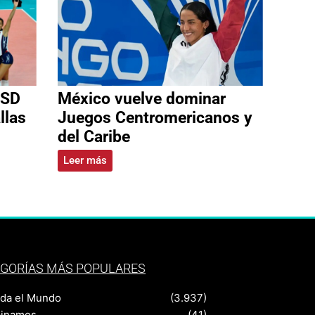
 SD
México vuelve dominar
llas
Juegos Centromericanos y
del Caribe
Leer más
GORÍAS MÁS POPULARES
nda el Mundo
(3.937)
pinamos
(41)