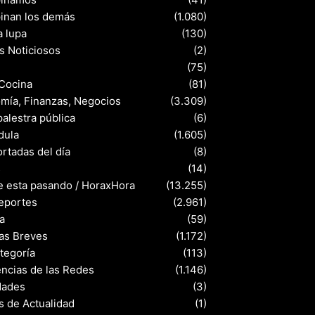
pinan los demás
(1.080)
a lupa
(130)
s Noticiosos
(2)
(75)
 Cocina
(81)
mía, Finanzas, Negocios
(3.309)
palestra pública
(6)
dula
(1.605)
rtadas del día
(8)
s
(14)
e esta pasando / HoraxHora
(13.255)
eportes
(2.961)
a
(59)
ias Breves
(1.172)
ategoría
(113)
ncias de las Redes
(1.146)
dades
(3)
s de Actualidad
(1)