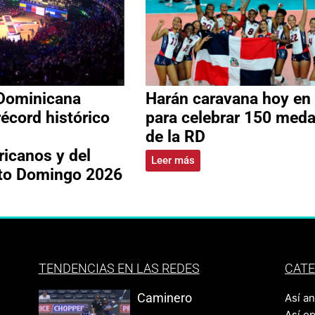
Dominicana
Harán caravana hoy en
récord histórico
para celebrar 150 meda
de la RD
icanos y del
Leer más
nto Domingo 2026
TENDENCIAS EN LAS REDES
CATE
Caminero
Así a
Así o