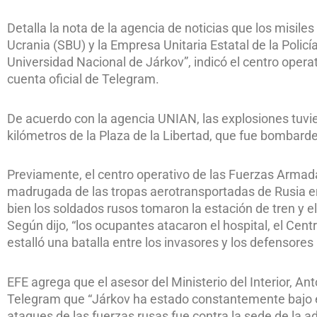
Detalla la nota de la agencia de noticias que los misiles
Ucrania (SBU) y la Empresa Unitaria Estatal de la Policía
Universidad Nacional de Járkov”, indicó el centro oper
cuenta oficial de Telegram.
De acuerdo con la agencia UNIAN, las explosiones tuvie
kilómetros de la Plaza de la Libertad, que fue bombarde
Previamente, el centro operativo de las Fuerzas Arma
madrugada de las tropas aerotransportadas de Rusia en 
bien los soldados rusos tomaron la estación de tren y el 
Según dijo, “los ocupantes atacaron el hospital, el Centr
estalló una batalla entre los invasores y los defensores
EFE agrega que el asesor del Ministerio del Interior, 
Telegram que “Járkov ha estado constantemente bajo el
ataques de las fuerzas rusas fue contra la sede de la adm