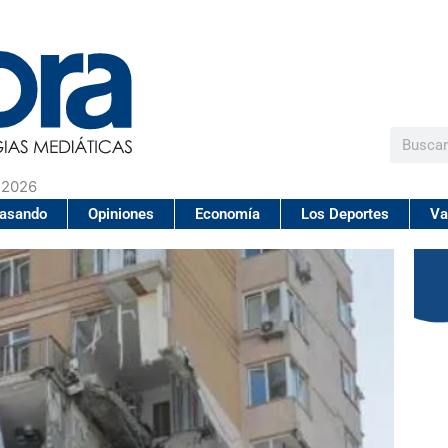
Buscar
 2026
pasando
Opiniones
Economía
Los Deportes
Va