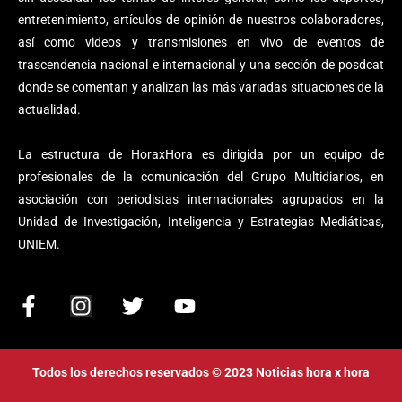
entretenimiento, artículos de opinión de nuestros colaboradores,
así como videos y transmisiones en vivo de eventos de
trascendencia nacional e internacional y una sección de posdcat
donde se comentan y analizan las más variadas situaciones de la
actualidad.
La estructura de HoraxHora es dirigida por un equipo de
profesionales de la comunicación del Grupo Multidiarios, en
asociación con periodistas internacionales agrupados en la
Unidad de Investigación, Inteligencia y Estrategias Mediáticas,
UNIEM.
F
I
T
Y
a
n
w
o
c
s
i
u
e
t
t
t
Todos los derechos reservados © 2023 Noticias hora x hora
b
a
t
u