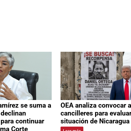
amírez se suma a
OEA analiza convocar 
 declinan
cancilleres para evalua
 para continuar
situación de Nicaragua
ema Corte
Leer más