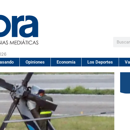
Buscar
026
pasando
Opiniones
Economía
Los Deportes
Va