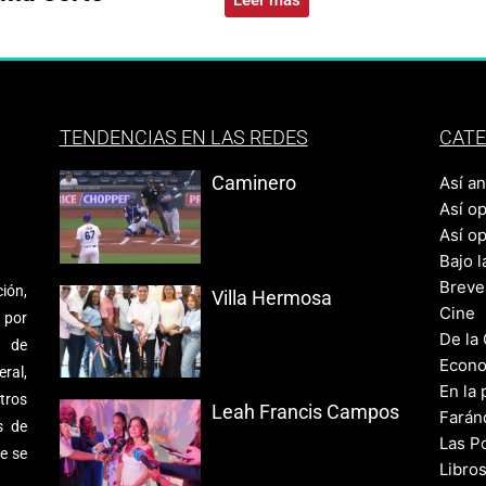
TENDENCIAS EN LAS REDES
CATE
Caminero
Así a
Así o
Así o
Bajo l
Breve
ión,
Villa Hermosa
Cine
 por
De la
s de
Econo
ral,
En la 
tros
Leah Francis Campos
Farán
s de
Las Po
e se
Libro