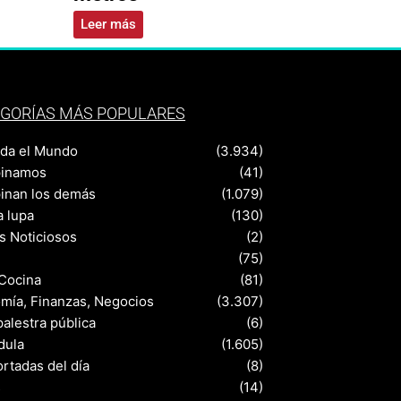
Leer más
GORÍAS MÁS POPULARES
nda el Mundo
(3.934)
pinamos
(41)
pinan los demás
(1.079)
a lupa
(130)
s Noticiosos
(2)
(75)
 Cocina
(81)
mía, Finanzas, Negocios
(3.307)
palestra pública
(6)
dula
(1.605)
rtadas del día
(8)
s
(14)