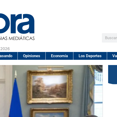
Buscar
 2026
pasando
Opiniones
Economía
Los Deportes
Va