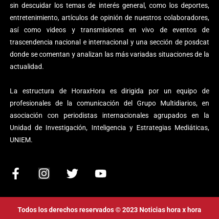
sin descuidar los temas de interés general, como los deportes,
entretenimiento, artículos de opinión de nuestros colaboradores,
así como videos y transmisiones en vivo de eventos de
trascendencia nacional e internacional y una sección de posdcat
donde se comentan y analizan las más variadas situaciones de la
actualidad.
La estructura de HoraxHora es dirigida por un equipo de
profesionales de la comunicación del Grupo Multidiarios, en
asociación con periodistas internacionales agrupados en la
Unidad de Investigación, Inteligencia y Estrategias Mediáticas,
UNIEM.
F
I
T
Y
a
n
w
o
c
s
i
u
e
t
t
t
Todos los derechos reservados © 2023 Noticias hora x hora