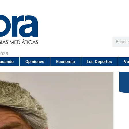
Buscar
2026
pasando
Opiniones
Economía
Los Deportes
Va