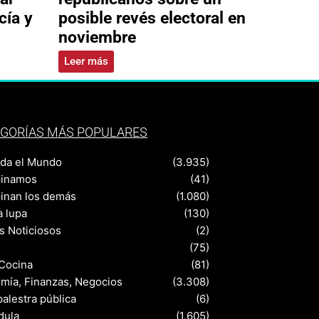
cía y
posible revés electoral en
noviembre
Leer más
GORÍAS MÁS POPULARES
nda el Mundo
(3.935)
pinamos
(41)
pinan los demás
(1.080)
a lupa
(130)
s Noticiosos
(2)
(75)
 Cocina
(81)
mía, Finanzas, Negocios
(3.308)
palestra pública
(6)
dula
(1.605)