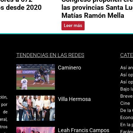
os desde 2020
las provincias Santa Lu
Matías Ramón Mella
Leer más
TENDENCIAS EN LAS REDES
CATE
Caminero
Así a
Así o
Así o
Bajo l
Breve
ión,
Villa Hermosa
Cine
 por
De la
s de
Econo
ral,
En la 
tros
Leah Francis Campos
Farán