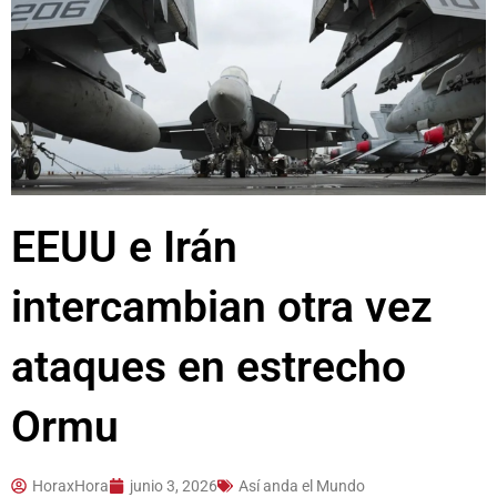
EEUU e Irán
intercambian otra vez
ataques en estrecho
Ormu
HoraxHora
junio 3, 2026
Así anda el Mundo