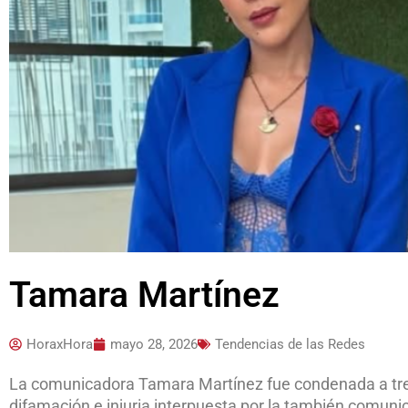
Tamara Martínez
HoraxHora
mayo 28, 2026
Tendencias de las Redes
La comunicadora Tamara Martínez fue condenada a tre
difamación e injuria interpuesta por la también comun