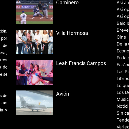
Caminero
Así a
Así o
Así o
Bajo l
Breve
ión,
Villa Hermosa
Cine
 por
De la
s de
Econo
ral,
En la 
tros
Leah Francis Campos
Farán
s de
Las Po
e se
Libro
Lo qu
Los D
Avión
s de
Músic
stas
Notic
ia y
Sin c
Tende
Varie