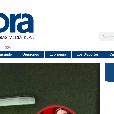
Buscar
, 2026
pasando
Opiniones
Economía
Los Deportes
Va