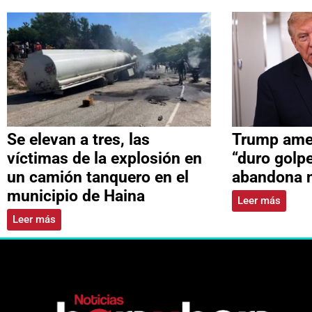
Se elevan a tres, las
Trump ame
víctimas de la explosión en
“duro golpe
un camión tanquero en el
abandona 
municipio de Haina
Leer más
Leer más