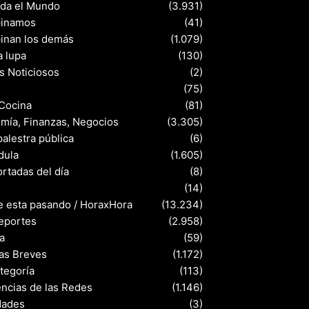
nda el Mundo
(3.931)
pinamos
(41)
pinan los demás
(1.079)
a lupa
(130)
s Noticiosos
(2)
(75)
 Cocina
(81)
mía, Finanzas, Negocios
(3.305)
palestra pública
(6)
dula
(1.605)
rtadas del día
(8)
s
(14)
e esta pasando / HoraxHora
(13.234)
eportes
(2.958)
a
(59)
ias Breves
(1.172)
ategoría
(113)
ncias de las Redes
(1.146)
dades
(3)