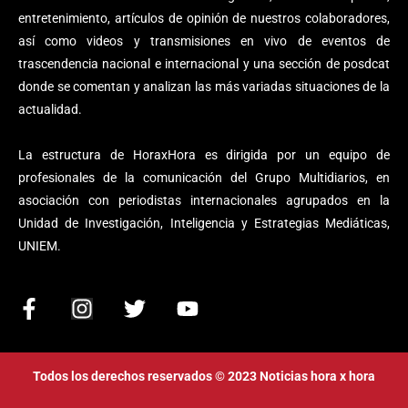
entretenimiento, artículos de opinión de nuestros colaboradores,
así como videos y transmisiones en vivo de eventos de
trascendencia nacional e internacional y una sección de posdcat
donde se comentan y analizan las más variadas situaciones de la
actualidad.
La estructura de HoraxHora es dirigida por un equipo de
profesionales de la comunicación del Grupo Multidiarios, en
asociación con periodistas internacionales agrupados en la
Unidad de Investigación, Inteligencia y Estrategias Mediáticas,
UNIEM.
F
I
T
Y
a
n
w
o
c
s
i
u
e
t
t
t
Todos los derechos reservados © 2023 Noticias hora x hora
b
a
t
u