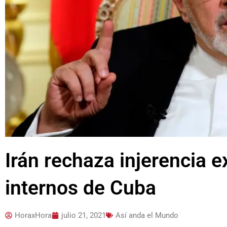
Irán rechaza injerencia e
internos de Cuba
HoraxHora
julio 21, 2021
Así anda el Mundo