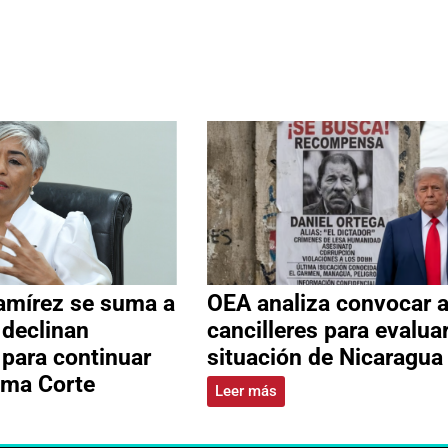
amírez se suma a
OEA analiza convocar 
 declinan
cancilleres para evalua
 para continuar
situación de Nicaragua
ema Corte
Leer más