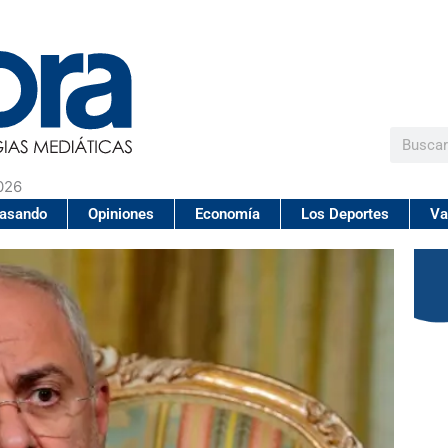
Buscar
026
pasando
Opiniones
Economía
Los Deportes
Va