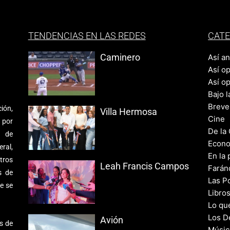
TENDENCIAS EN LAS REDES
CATE
Caminero
Así a
Así o
Así o
Bajo l
Breve
ión,
Villa Hermosa
Cine
 por
De la
s de
Econo
ral,
En la 
tros
Leah Francis Campos
Farán
s de
Las Po
e se
Libro
Lo qu
Los D
Avión
s de
Músic