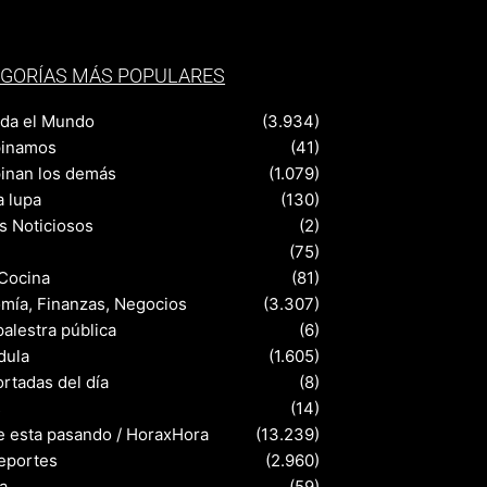
GORÍAS MÁS POPULARES
nda el Mundo
(3.934)
pinamos
(41)
pinan los demás
(1.079)
a lupa
(130)
s Noticiosos
(2)
(75)
 Cocina
(81)
mía, Finanzas, Negocios
(3.307)
palestra pública
(6)
dula
(1.605)
rtadas del día
(8)
s
(14)
e esta pasando / HoraxHora
(13.239)
eportes
(2.960)
a
(59)