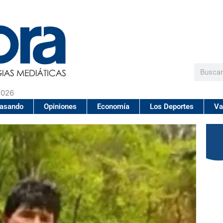
Buscar
2026
pasando
Opiniones
Economía
Los Deportes
Va