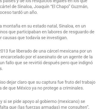
 países y de los resquicios legales en los que
 cártel de Sinaloa, Joaquín “El Chapo” Guzmán,
roceso tardó un año.
la montaña en su estado natal, Sinaloa, en un
arinos que participaban en labores de resguardo de
r causas que todavía se investigan.
013 fue liberado de una cárcel mexicana por un
 encarcelado por el asesinato de un agente de la
un fallo que se revirtió después pero que indignó
s.
o dejar claro que su captura fue fruto del trabajo
ra de que México ya no protege a criminales.
y si se pide apoyo al gobierno (mexicano) se
 falta que (las fuerzas armadas) me consulten”,