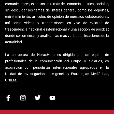
comunicadores, expertos en temas de economía, política, sociales,
sin descuidar los temas de interés general, como los deportes,
entretenimiento, artículos de opinión de nuestros colaboradores,
así como videos y transmisiones en vivo de eventos de
trascendencia nacional e internacional y una sección de posdcat
donde se comentan y analizan las más variadas situaciones de la
actualidad.
La estructura de HoraxHora es dirigida por un equipo de
profesionales de la comunicación del Grupo Multidiarios, en
asociación con periodistas internacionales agrupados en la
Unidad de Investigación, Inteligencia y Estrategias Mediáticas,
UNIEM.
F
I
T
Y
a
n
w
o
c
s
i
u