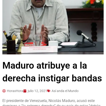
Maduro atribuye a la
derecha instigar bandas
HoraxHora
julio 12, 2021
Así anda el Mundo
El presidente de Venezuela, Nicolás Maduro, acusó este
domingo a “la extrema derecha” de su país de estar “detrás