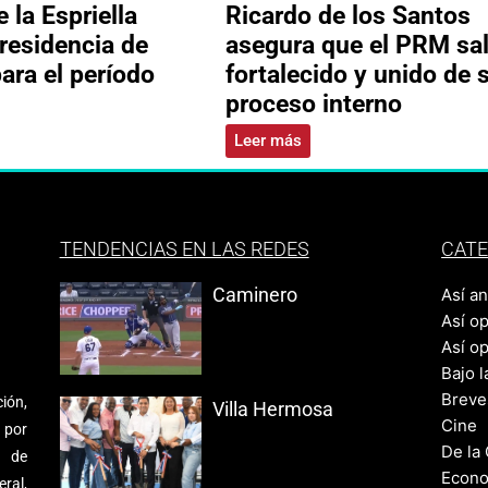
 la Espriella
Ricardo de los Santos
residencia de
asegura que el PRM sa
ara el período
fortalecido y unido de 
proceso interno
Leer más
TENDENCIAS EN LAS REDES
CATE
Caminero
Así a
Así o
Así o
Bajo l
Breve
ión,
Villa Hermosa
Cine
 por
De la
s de
Econo
ral,