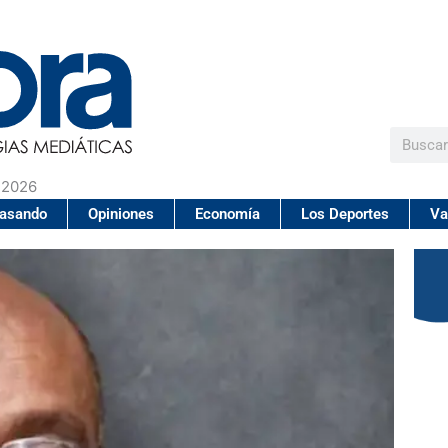
Buscar
 2026
pasando
Opiniones
Economía
Los Deportes
Va