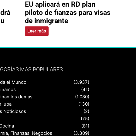
EU aplicará en RD plan
ldrá
piloto de fianzas para visas
su
de inmigrante
Leer más
GORÍAS MÁS POPULARES
nda el Mundo
(3.937)
pinamos
(41)
pinan los demás
(1.080)
a lupa
(130)
s Noticiosos
(2)
(75)
 Cocina
(81)
mía, Finanzas, Negocios
(3.309)