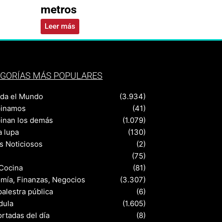
metros
Leer más
GORÍAS MÁS POPULARES
nda el Mundo
(3.934)
pinamos
(41)
pinan los demás
(1.079)
a lupa
(130)
s Noticiosos
(2)
(75)
 Cocina
(81)
mía, Finanzas, Negocios
(3.307)
palestra pública
(6)
dula
(1.605)
rtadas del día
(8)