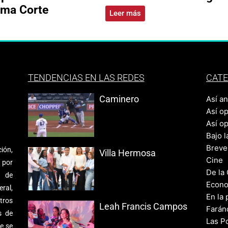
ema Corte
Leer más
TENDENCIAS EN LAS REDES
CATE
Caminero
Así a
Así o
Así o
Bajo l
Breve
ión,
Villa Hermosa
Cine
 por
De la
s de
Econo
ral,
En la 
tros
Leah Francis Campos
Farán
s de
Las Po
e se