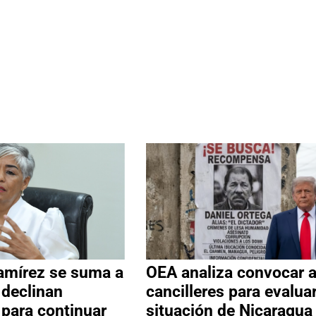
amírez se suma a
OEA analiza convocar 
 declinan
cancilleres para evalua
 para continuar
situación de Nicaragua