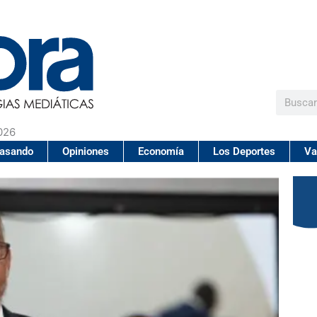
Buscar
026
pasando
Opiniones
Economía
Los Deportes
Va