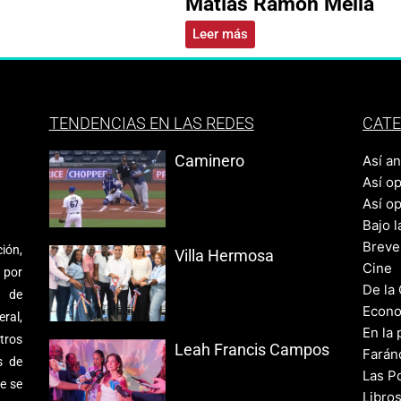
Matías Ramón Mella
Leer más
TENDENCIAS EN LAS REDES
CATE
Caminero
Así a
Así o
Así o
Bajo l
Breve
ión,
Villa Hermosa
Cine
 por
De la
s de
Econo
ral,
En la 
tros
Leah Francis Campos
Farán
s de
Las Po
e se
Libro