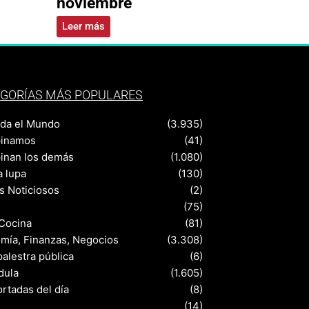
noviembre
Leer más
GORÍAS MÁS POPULARES
nda el Mundo
(3.935)
pinamos
(41)
pinan los demás
(1.080)
a lupa
(130)
s Noticiosos
(2)
(75)
 Cocina
(81)
mía, Finanzas, Negocios
(3.308)
palestra pública
(6)
dula
(1.605)
rtadas del día
(8)
s
(14)