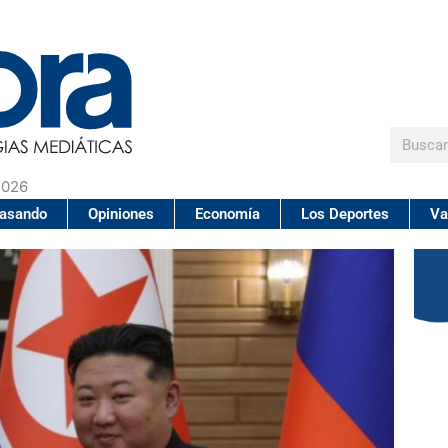
Buscar
2026
pasando
Opiniones
Economía
Los Deportes
Va