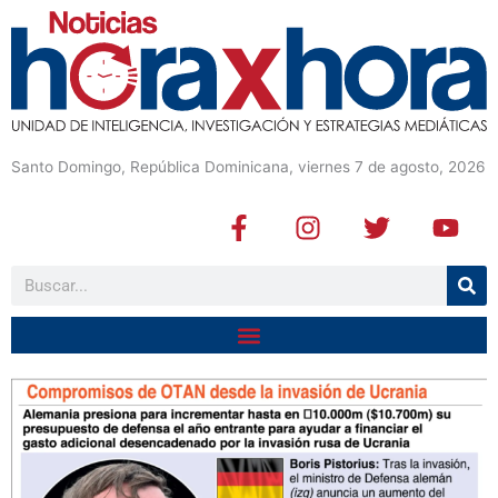
Santo Domingo, República Dominicana, viernes 7 de agosto, 2026
F
I
T
Y
a
n
w
o
c
s
i
u
Buscar
e
t
t
t
b
a
t
u
o
g
e
b
o
r
r
e
k
a
-
m
f