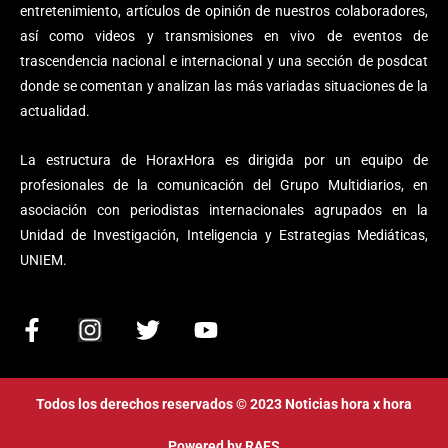
entretenimiento, artículos de opinión de nuestros colaboradores,
así como videos y transmisiones en vivo de eventos de
trascendencia nacional e internacional y una sección de posdcat
donde se comentan y analizan las más variadas situaciones de la
actualidad.
La estructura de HoraxHora es dirigida por un equipo de
profesionales de la comunicación del Grupo Multidiarios, en
asociación con periodistas internacionales agrupados en la
Unidad de Investigación, Inteligencia y Estrategias Mediáticas,
UNIEM.
F
I
T
Y
a
n
w
o
c
s
i
u
e
t
t
t
Todos los derechos reservados © 2023 Noticias hora x hora
b
a
t
u
Powered by
RAES