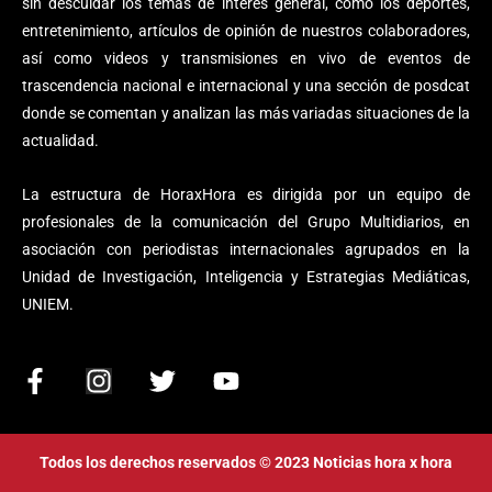
sin descuidar los temas de interés general, como los deportes,
entretenimiento, artículos de opinión de nuestros colaboradores,
así como videos y transmisiones en vivo de eventos de
trascendencia nacional e internacional y una sección de posdcat
donde se comentan y analizan las más variadas situaciones de la
actualidad.
La estructura de HoraxHora es dirigida por un equipo de
profesionales de la comunicación del Grupo Multidiarios, en
asociación con periodistas internacionales agrupados en la
Unidad de Investigación, Inteligencia y Estrategias Mediáticas,
UNIEM.
F
I
T
Y
a
n
w
o
c
s
i
u
e
t
t
t
Todos los derechos reservados © 2023 Noticias hora x hora
b
a
t
u