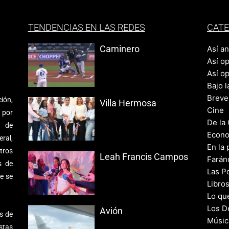
TENDENCIAS EN LAS REDES
CATE
Caminero
Así a
Así o
Así o
Bajo l
Breve
ión,
Villa Hermosa
Cine
 por
De la
s de
Econo
ral,
En la 
tros
Leah Francis Campos
Farán
s de
Las Po
e se
Libro
Lo qu
Los D
Avión
s de
Músic
stas