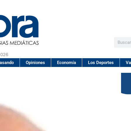
Buscar
2026
pasando
Opiniones
Economía
Los Deportes
Va