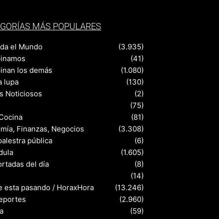
GORÍAS MÁS POPULARES
nda el Mundo
(3.935)
pinamos
(41)
pinan los demás
(1.080)
a lupa
(130)
s Noticiosos
(2)
(75)
 Cocina
(81)
mía, Finanzas, Negocios
(3.308)
palestra pública
(6)
dula
(1.605)
rtadas del día
(8)
s
(14)
e esta pasando / HoraxHora
(13.246)
eportes
(2.960)
a
(59)