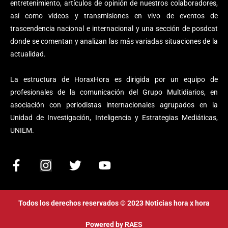
entretenimiento, artículos de opinión de nuestros colaboradores,
así como videos y transmisiones en vivo de eventos de
trascendencia nacional e internacional y una sección de posdcat
donde se comentan y analizan las más variadas situaciones de la
actualidad.
La estructura de HoraxHora es dirigida por un equipo de
profesionales de la comunicación del Grupo Multidiarios, en
asociación con periodistas internacionales agrupados en la
Unidad de Investigación, Inteligencia y Estrategias Mediáticas,
UNIEM.
F
I
T
Y
a
n
w
o
c
s
i
u
e
t
t
t
Todos los derechos reservados © 2023 Noticias hora x hora
b
a
t
u
o
g
e
b
Powered by
RAES