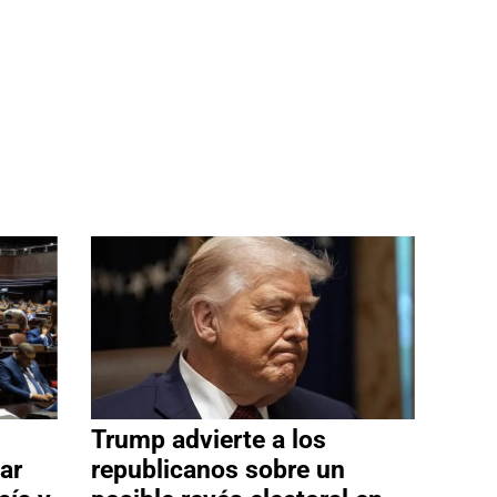
Trump advierte a los
ar
republicanos sobre un