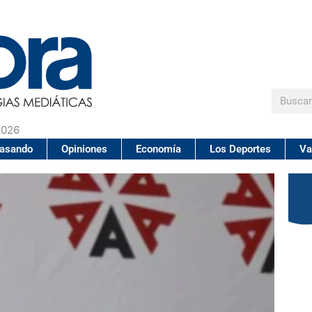
Buscar
2026
pasando
Opiniones
Economía
Los Deportes
Va