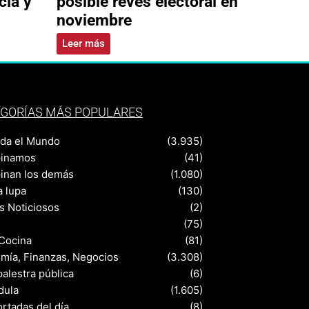
cía y
posible revés electoral en
noviembre
Leer más
GORÍAS MÁS POPULARES
nda el Mundo
(3.935)
pinamos
(41)
pinan los demás
(1.080)
a lupa
(130)
s Noticiosos
(2)
(75)
 Cocina
(81)
mía, Finanzas, Negocios
(3.308)
palestra pública
(6)
dula
(1.605)
rtadas del día
(8)