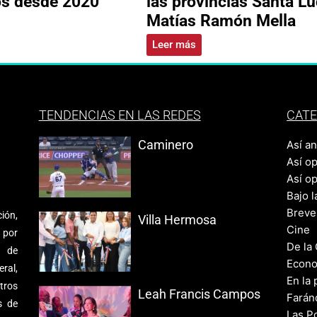
os desde 2020
las provincias Santa Lu
Matías Ramón Mella
Leer más
TENDENCIAS EN LAS REDES
CATE
Caminero
Así a
Así o
Así o
Bajo l
Breve
ión,
Villa Hermosa
Cine
 por
De la
s de
Econo
ral,
En la 
tros
Leah Francis Campos
Farán
s de
Las Po