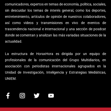
comunicadores, expertos en temas de economía, política, sociales,
sin descuidar los temas de interés general, como los deportes,
entretenimiento, artículos de opinión de nuestros colaboradores,
así como videos y transmisiones en vivo de eventos de
trascendencia nacional e internacional y una sección de posdcat
donde se comentan y analizan las más variadas situaciones de la
actualidad.
La estructura de HoraxHora es dirigida por un equipo de
profesionales de la comunicación del Grupo Multidiarios, en
asociación con periodistas internacionales agrupados en la
Unidad de Investigación, Inteligencia y Estrategias Mediáticas,
UNIEM.
F
I
T
Y
a
n
w
o
c
s
i
u