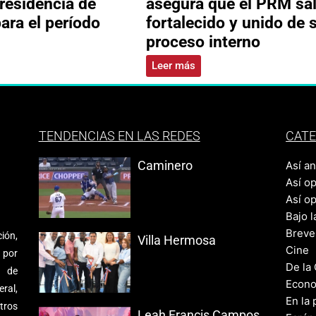
residencia de
asegura que el PRM sa
ara el período
fortalecido y unido de 
proceso interno
Leer más
TENDENCIAS EN LAS REDES
CATE
Caminero
Así a
Así o
Así o
Bajo l
Breve
ión,
Villa Hermosa
Cine
 por
De la
s de
Econo
ral,
En la 
tros
Leah Francis Campos