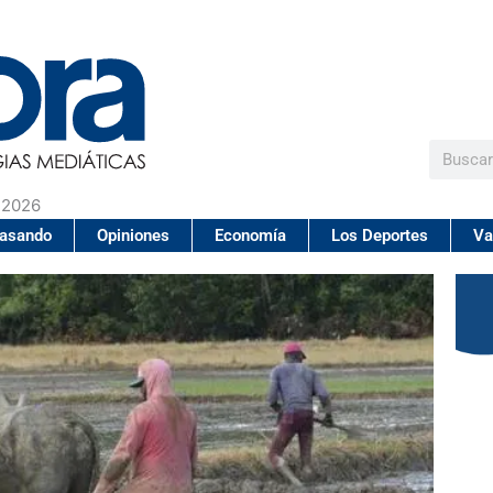
Buscar
 2026
pasando
Opiniones
Economía
Los Deportes
Va