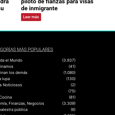
ldrá
piloto de fianzas para visas
su
de inmigrante
Leer más
GORÍAS MÁS POPULARES
nda el Mundo
(3.937)
pinamos
(41)
pinan los demás
(1.080)
a lupa
(130)
s Noticiosos
(2)
(75)
 Cocina
(81)
mía, Finanzas, Negocios
(3.309)
palestra pública
(6)