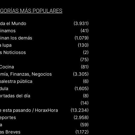
GORÍAS MÁS POPULARES
nda el Mundo
(3.931)
pinamos
(41)
pinan los demás
(1.079)
a lupa
(130)
s Noticiosos
(2)
(75)
 Cocina
(81)
mía, Finanzas, Negocios
(3.305)
palestra pública
(6)
dula
(1.605)
rtadas del día
(8)
s
(14)
e esta pasando / HoraxHora
(13.234)
eportes
(2.958)
a
(59)
ias Breves
(1.172)