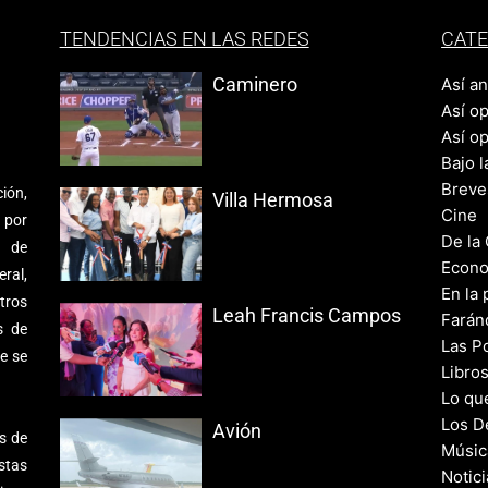
TENDENCIAS EN LAS REDES
CATE
Caminero
Así a
Así o
Así o
Bajo l
Breve
ión,
Villa Hermosa
Cine
 por
De la
s de
Econo
ral,
En la 
tros
Leah Francis Campos
Farán
s de
Las Po
e se
Libro
Lo qu
Los D
Avión
s de
Músic
stas
Notic