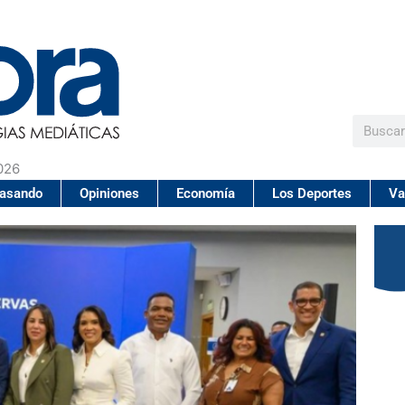
Buscar
026
pasando
Opiniones
Economía
Los Deportes
Va