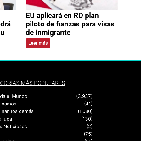
EU aplicará en RD plan
ldrá
piloto de fianzas para visas
su
de inmigrante
Leer más
GORÍAS MÁS POPULARES
nda el Mundo
(3.937)
pinamos
(41)
pinan los demás
(1.080)
a lupa
(130)
s Noticiosos
(2)
(75)