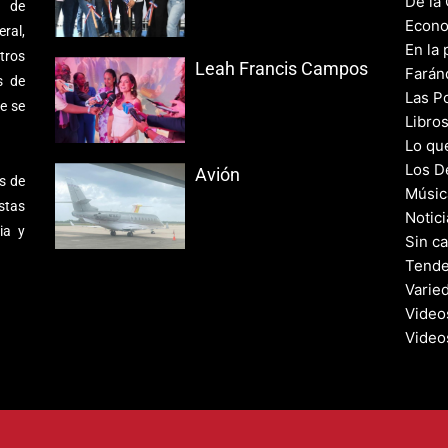
De la
s de
Econo
ral,
En la 
tros
Leah Francis Campos
Farán
s de
Las Po
e se
Libro
Lo qu
Los D
Avión
s de
Músic
stas
Notic
ia y
Sin c
Tende
Varie
Video
Video