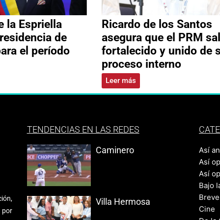
 la Espriella
Ricardo de los Santos
residencia de
asegura que el PRM sa
ara el período
fortalecido y unido de 
proceso interno
Leer más
TENDENCIAS EN LAS REDES
CATE
Caminero
Así a
Así o
Así o
Bajo l
Breve
ión,
Villa Hermosa
Cine
 por