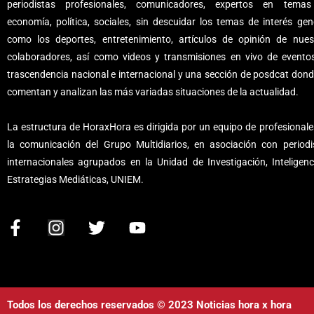
periodistas profesionales, comunicadores, expertos en tema
economía, política, sociales, sin descuidar los temas de interés gene
como los deportes, entretenimiento, artículos de opinión de nues
colaboradores, así como videos y transmisiones en vivo de evento
trascendencia nacional e internacional y una sección de posdcat dond
comentan y analizan las más variadas situaciones de la actualidad.
La estructura de HoraxHora es dirigida por un equipo de profesionale
la comunicación del Grupo Multidiarios, en asociación con periodi
internacionales agrupados en la Unidad de Investigación, Inteligenc
Estrategias Mediáticas, UNIEM.
F
I
T
Y
a
n
w
o
c
s
i
u
e
t
t
t
b
a
t
u
Todos los derechos reservados © 2023 Noticias hora x hora
o
g
e
b