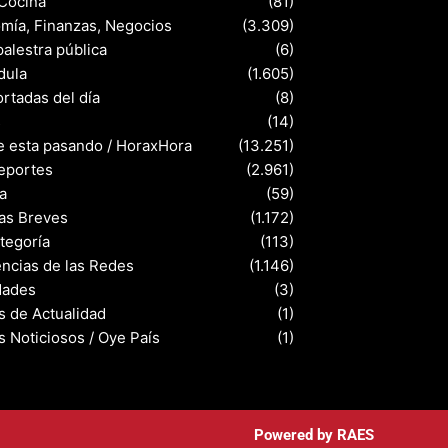
 Cocina
(81)
mía, Finanzas, Negocios
(3.309)
palestra pública
(6)
dula
(1.605)
rtadas del día
(8)
s
(14)
e esta pasando / HoraxHora
(13.251)
eportes
(2.961)
a
(59)
ias Breves
(1.172)
ategoría
(113)
ncias de las Redes
(1.146)
dades
(3)
s de Actualidad
(1)
s Noticiosos / Oye País
(1)
Powered by
RAES