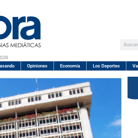
Buscar
2026
pasando
Opiniones
Economía
Los Deportes
Va