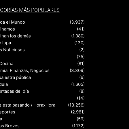
GORÍAS MÁS POPULARES
nda el Mundo
(3.937)
pinamos
(41)
pinan los demás
(1.080)
a lupa
(130)
s Noticiosos
(2)
(75)
 Cocina
(81)
mía, Finanzas, Negocios
(3.309)
palestra pública
(6)
dula
(1.605)
rtadas del día
(8)
s
(14)
e esta pasando / HoraxHora
(13.256)
eportes
(2.961)
a
(59)
ias Breves
(1.172)