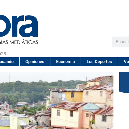
Buscar
026
pasando
Opiniones
Economía
Los Deportes
Va