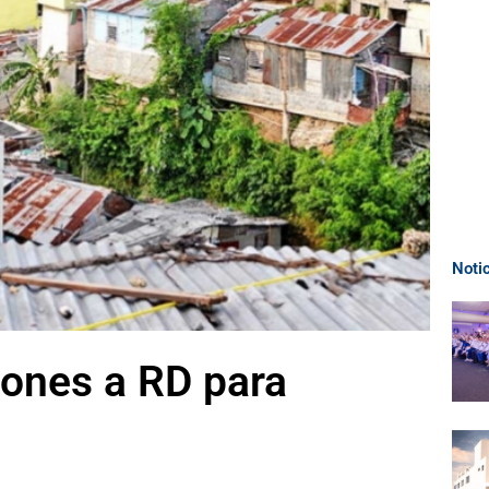
Noti
lones a RD para