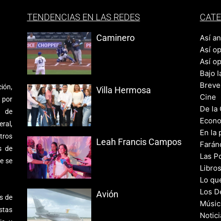
TENDENCIAS EN LAS REDES
CATE
Caminero
Así a
Así o
Así o
Bajo l
Breve
ión,
Villa Hermosa
Cine
 por
De la
s de
Econo
ral,
En la 
tros
Leah Francis Campos
Farán
s de
Las Po
e se
Libro
Lo qu
Los D
Avión
s de
Músic
stas
Notic